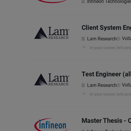
Infineon Technologie
Client System En
Voll
Lam Research
In your career, let’s p
Test Engineer (al
Voll
Lam Research
In your career, let’s p
Master Thesis -