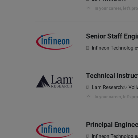
In your career, let’s p
Senior Staff Eng
Infineon Technologie
Technical Instruc
Voll
Lam Research
In your career, let’s p
Principal Enginee
Infineon Technologie