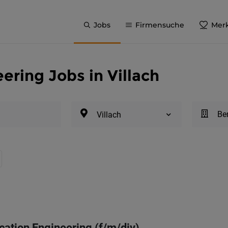
Jobs
Firmensuche
Merk
ering Jobs in Villach
Be
Villach
ication Engineering (f/m/div)