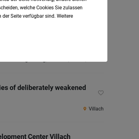
tscheiden, welche Cookies Sie zulassen
 der Seite verfügbar sind. Weitere
Villach
Regensburg, München, Villach, Melaka
ies of deliberately weakened
Villach
elopment Center Villach