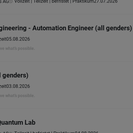
Vollzeit | Teilzeit | befristet | Praktikum
27.07.2026
s AG
gineering - Automation Engineer (all genders)
zeit
05.08.2026
rove what’s possible.
l genders)
zeit
03.08.2026
rove what’s possible.
 Quantum Lab