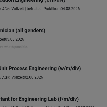
Vollzeit | befristet | Praktikum
04.08.2026
s AG
nician (all genders)
zeit
03.08.2026
rove what’s possible.
Unit Process Engineering (w/m/div)
Vollzeit
02.08.2026
s AG
stant for Engineering Lab (f/m/div)