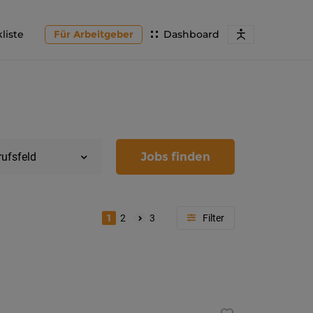
liste
Für Arbeitgeber
Dashboard
Jobs finden
rufsfeld
1
2
3
Region
Kärnten
Feldkir