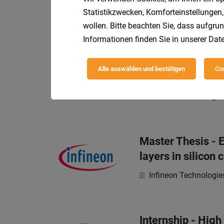
Principal Enginee
Statistikzwecken, Komforteinstellungen,
wollen. Bitte beachten Sie, dass aufgrun
Infineon Technologie
Informationen finden Sie in unserer
Date
Alle auswählen und bestätigen
Coo
Director Backen
Infineon Technologie
Master Thesis - E
layers in silicon 
Infineon Technologie
Internship - Hig