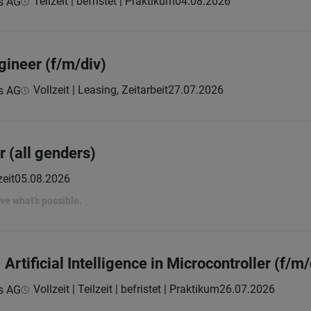
Teilzeit | befristet | Praktikum
04.08.2026
s AG
gineer (f/m/div)
Vollzeit | Leasing, Zeitarbeit
27.07.2026
s AG
 (all genders)
zeit
05.08.2026
rove what’s possible.
Artificial Intelligence in Microcontroller (f/m/
Vollzeit | Teilzeit | befristet | Praktikum
26.07.2026
s AG