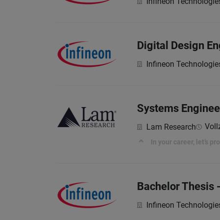
Infineon Technologie
Digital Design En
Infineon Technologie
Systems Engineer
Voll
Lam Research
In your career, let’s p
Bachelor Thesis - 
Infineon Technologie