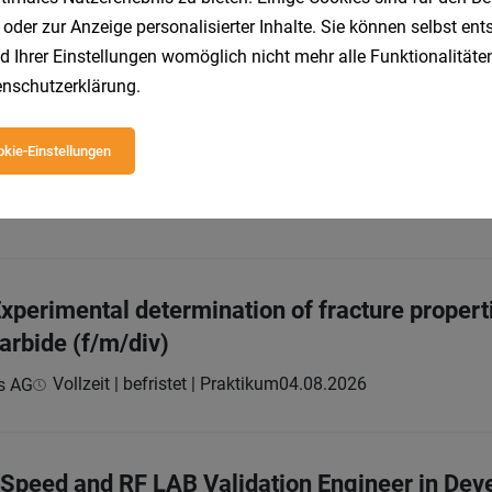
r Chip Architect (f/m/div)
 oder zur Anzeige personalisierter Inhalte. Sie können selbst en
d Ihrer Einstellungen womöglich nicht mehr alle Funktionalitäten
Vollzeit
29.07.2026
s AG
nschutzerklärung
.
kie-Einstellungen
d Technology Roadmapping (f/m/div)
Vollzeit
06.08.2026
s AG
xperimental determination of fracture propert
carbide (f/m/div)
Vollzeit | befristet | Praktikum
04.08.2026
s AG
h Speed and RF LAB Validation Engineer in Dev