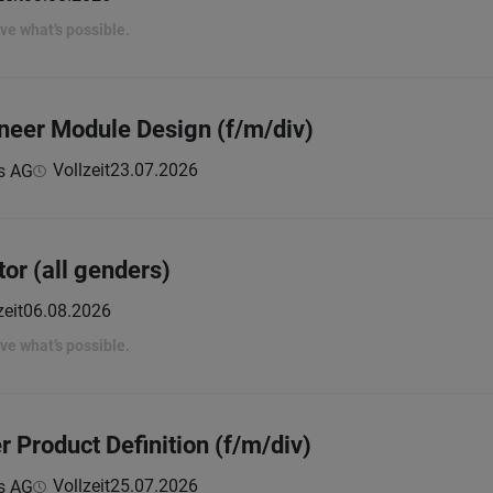
rove what’s possible.
ineer Module Design (f/m/div)
Vollzeit
23.07.2026
s AG
tor (all genders)
zeit
06.08.2026
rove what’s possible.
r Product Definition (f/m/div)
Vollzeit
25.07.2026
s AG