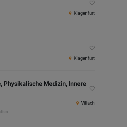
Südtirol
Klagenfurt
Internatio
Berufsfeld
Anstellungsa
Klagenfurt
Als Jobfinder spe
Jobs
, Physikalische Medizin, Innere
der
letzten
24
Villach
Stunden
ation