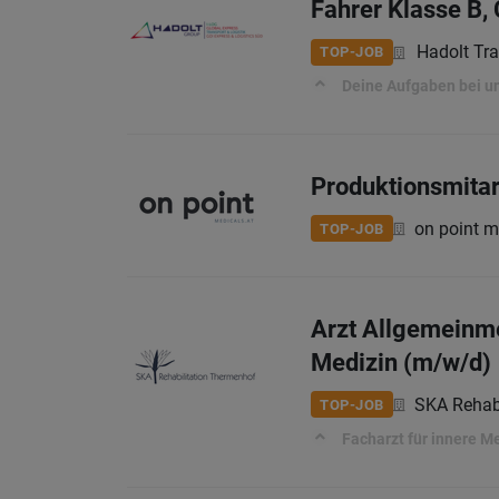
Fahrer Klasse B, 
Hadolt Tr
TOP-JOB
Deine Aufgaben bei u
Produktionsmitar
on point 
TOP-JOB
Arzt Allgemeinme
Medizin (m/w/d)
SKA Rehab
TOP-JOB
Facharzt für innere Me