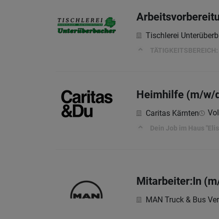
Arbeitsvorbereit
Tischlerei Unterüber
TÄTIGKEITSBEREICH:
Heimhilfe (m/w/d
Vol
Caritas Kärnten
Dein Job im Haus "Eli
Mitarbeiter:In (
MAN Truck & Bus Ver