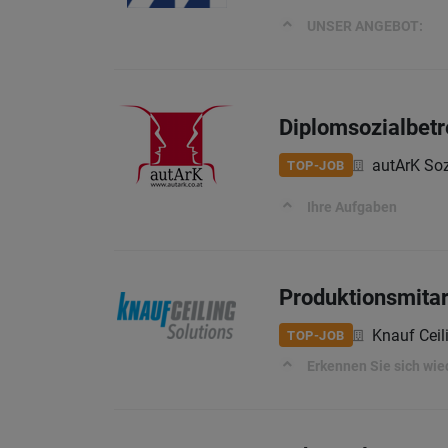
UNSER ANGEBOT:
Diplomsozialbetr
autArK Soz
TOP-JOB
Ihre Aufgaben
Produktionsmitar
Knauf Cei
TOP-JOB
Erkennen Sie sich wie