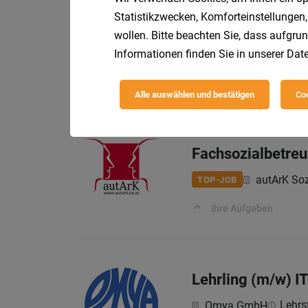
Statistikzwecken, Komforteinstellungen,
Gartenplaner (al
wollen. Bitte beachten Sie, dass aufgrun
Informationen finden Sie in unserer
Date
OBI Bau- 
TOP-JOB
Ihre Aufgaben:
Alle auswählen und bestätigen
Coo
Fachsozialbetreu
autArK Soz
TOP-JOB
Ihre Aufgaben
Lehrling (m/w) I
Lehrst
Omya GmbH