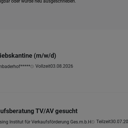
fügbar oder wurde neu ausgeschrieben.
iebskantine (m/w/d)
Vollzeit
03.08.2026
mbaderhof*****
fsberatung TV/AV gesucht
Teilzeit
30.07.2
ing Institut für Verkaufsförderung Ges.m.b.H