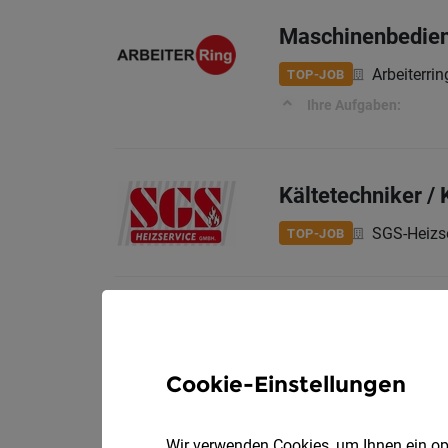
Maschinenbedien
Arbeiterri
TOP-JOB
Ihre Aufgaben:
Kältetechniker /
SGS-Heizs
TOP-JOB
IT 1st Level Sup
ThermenRe
TOP-JOB
Cookie-Einstellungen
Die Quelle gesunden L
Ruf.
Wir verwenden Cookies, um Ihnen ein opt