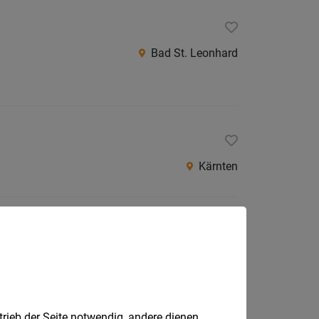
Bad St. Leonhard
Kärnten
Villach
Gesundheits- und Urlaubsort einen internationalen
trieb der Seite notwendig, andere dienen