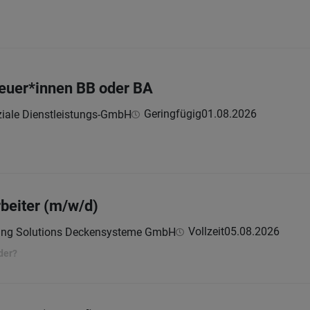
euer*innen BB oder BA
Geringfügig
01.08.2026
iale Dienstleistungs-GmbH
beiter (m/w/d)
Vollzeit
05.08.2026
ling Solutions Deckensysteme GmbH
der?