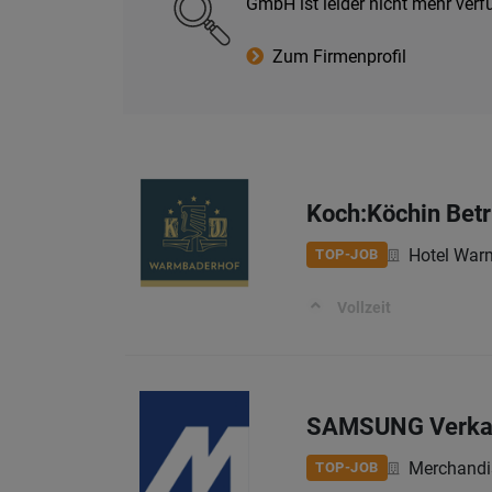
GmbH ist leider nicht mehr ver
Zum Firmenprofil
Koch:Köchin Betr
Hotel War
TOP-JOB
Vollzeit
SAMSUNG Verkau
Merchandis
TOP-JOB