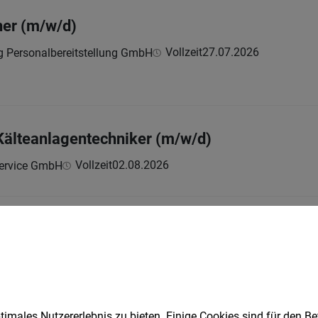
er (m/w/d)
Vollzeit
27.07.2026
ng Personalbereitstellung GmbH
 Kälteanlagentechniker (m/w/d)
Vollzeit
02.08.2026
ervice GmbH
port (m/w/d)
Vollzeit
27.07.2026
sort Warmbad-Villach Holding GmbH
ebens. Warmbad-Villach genießt seit vielen Jahren als Heilbad, Kur-, 
imales Nutzererlebnis zu bieten. Einige Cookies sind für den Be