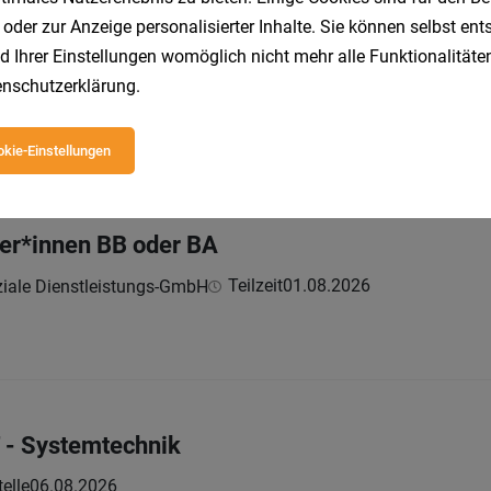
 oder zur Anzeige personalisierter Inhalte. Sie können selbst en
le Geschlechter)
d Ihrer Einstellungen womöglich nicht mehr alle Funktionalitäten
nschutzerklärung
.
Vollzeit
04.08.2026
und Heimwerkermärkte
kie-Einstellungen
er*innen BB oder BA
Teilzeit
01.08.2026
iale Dienstleistungs-GmbH
T - Systemtechnik
elle
06.08.2026