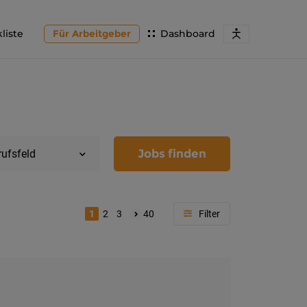
liste
Für Arbeitgeber
Dashboard
Jobs finden
rufsfeld
1
2
3
40
Region
Kärnten
Feldkir