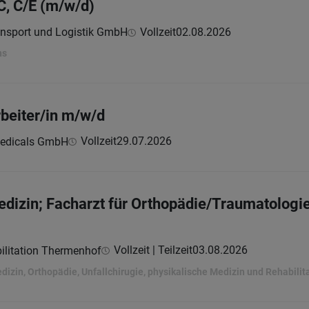
C, C/E (m/w/d)
ansport und Logistik GmbH
Vollzeit
02.08.2026
ns
beiter/in m/w/d
Vollzeit
29.07.2026
medicals GmbH
dizin; Facharzt für Orthopädie/Traumatologie
Vollzeit | Teilzeit
03.08.2026
ilitation Thermenhof
dizin, Orthopädie, Unfallchirugie, physikalische Medizin und Rehabilit