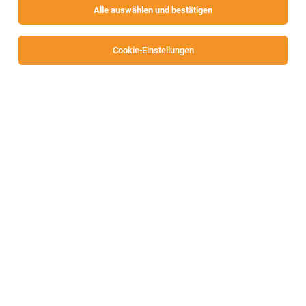
Alle auswählen und bestätigen
Cookie-Einstellungen
Technischer Zeichner oder Konstrukteur im
Stahlbau (m/w/d)
Völkermarkt
30.07.2026
Vollzeit
Urbas Maschinenfabrik GmbH
Ihr Aufgabengebiet:
Warehouse Operator / Lagerlogistiker